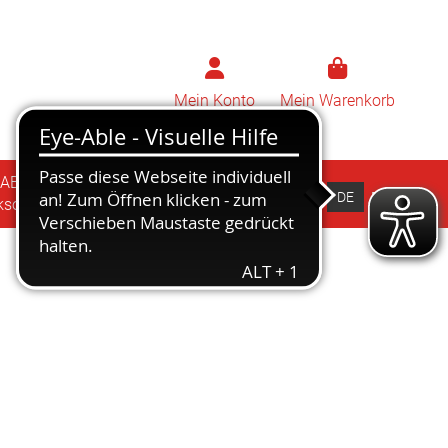
Mein Konto
Mein Warenkorb
RABAG
ZÜBLIN
DE
EN
ksorten
Drucksorten