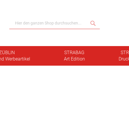
Suche
Suche
ZÜBLIN
STRABAG
ST
nd Werbeartikel
Art Edition
Druc