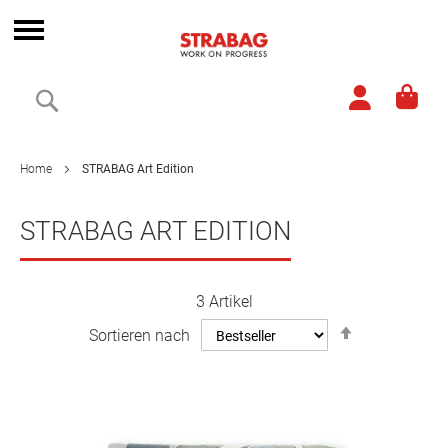
Direkt
zum
Navigation
Inhalt
umschalten
Suche
Home
STRABAG Art Edition
STRABAG ART EDITION
3
Artikel
In
Sortieren nach
absteigende
Reihenfolge