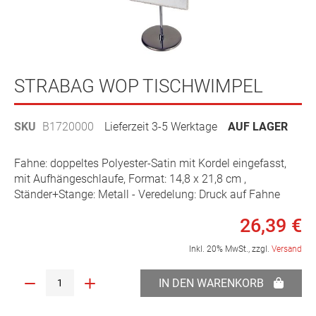
Zum
Anfang
STRABAG WOP TISCHWIMPEL
der
Bildergalerie
SKU
B1720000
Lieferzeit 3-5 Werktage
AUF LAGER
springen
Fahne: doppeltes Polyester-Satin mit Kordel eingefasst,
mit Aufhängeschlaufe, Format: 14,8 x 21,8 cm ,
Ständer+Stange: Metall - Veredelung: Druck auf Fahne
26,39 €
Inkl. 20% MwSt., zzgl.
Versand
IN DEN WARENKORB