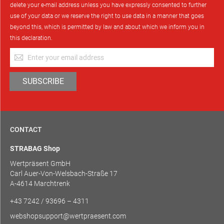
delete your e-mail address unless you have expressly consented to further
use of your data or we reserve the right to use data in a manner that goes
beyond this, which is permitted by law and about which we inform you in
this declaration.
Sign
Up
for
SUBSCRIBE
Our
Newsletter:
CONTACT
STRABAG Shop
Wertpräsent GmbH
Carl Auer-Von-Welsbach-Straße 17
A-4614 Marchtrenk
+43 7242 / 93696 – 4311
webshopsupport@wertpraesent.com